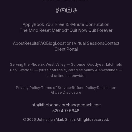
Apply
Book Your Free 15-Minute Consultation
The Mind Reset Method™
Quit Now Quit Forever
About
Results
FAQ
Blog
Locations
Virtual Sessions
Contact
Client Portal
Serving the Phoenix West Valley — Surprise, Goodyear, Litchfield
Park, Waddell — plus Scottsdale, Paradise Valley & Ahwatukee —
and online nationwide.
Privacy Policy
·
Terms of Service
·
Refund Policy
·
Disclaimer
·
AI Use Disclosure
info@thebehaviorchangecoach.com
520.497.6648
©
2026
Johnathan Mark Smith. All rights reserved.