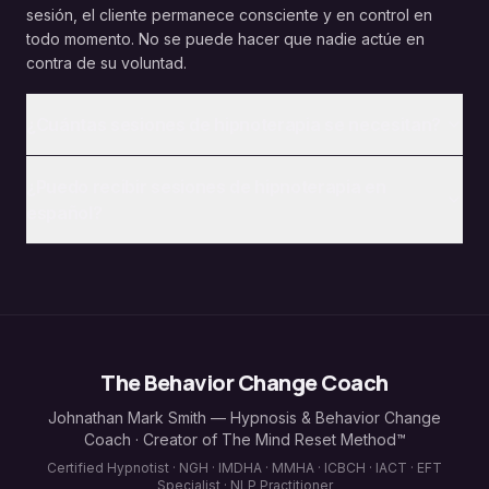
sesión, el cliente permanece consciente y en control en
todo momento. No se puede hacer que nadie actúe en
contra de su voluntad.
¿Cuántas sesiones de hipnoterapia se necesitan?
¿Puedo recibir sesiones de hipnoterapia en
español?
The Behavior Change Coach
Johnathan Mark Smith — Hypnosis & Behavior Change
Coach · Creator of The Mind Reset Method™
Certified Hypnotist · NGH · IMDHA · MMHA · ICBCH · IACT · EFT
Specialist · NLP Practitioner